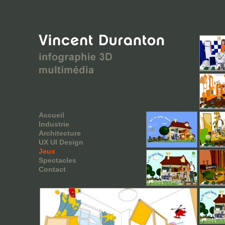
Accueil
Industrie
Architecture
UX UI Design
Jeux
Spectacles
Contact